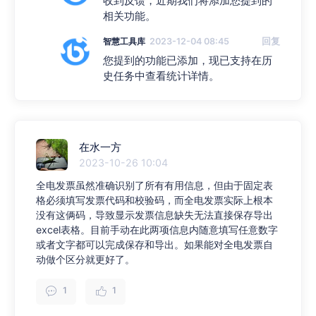
收到反馈，近期我们将添加您提到的
相关功能。
智慧工具库
2023-12-04 08:45
回复
您提到的功能已添加，现已支持在历
史任务中查看统计详情。
在水一方
2023-10-26 10:04
全电发票虽然准确识别了所有有用信息，但由于固定表
格必须填写发票代码和校验码，而全电发票实际上根本
没有这俩码，导致显示发票信息缺失无法直接保存导出
excel表格。目前手动在此两项信息内随意填写任意数字
或者文字都可以完成保存和导出。如果能对全电发票自
动做个区分就更好了。
1
1