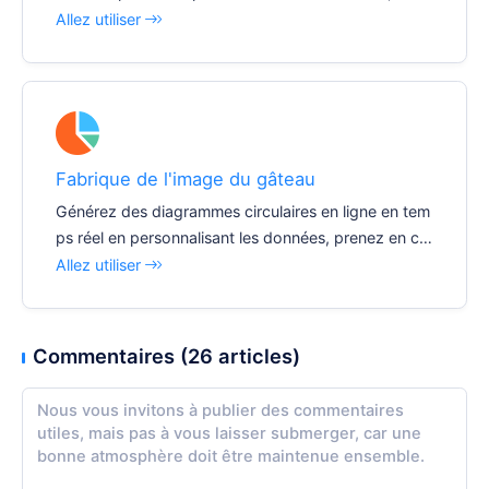
rtez des images en un seul clic et insérez facilement
Allez utiliser
divers documents et rapports.
Fabrique de l'image du gâteau
Générez des diagrammes circulaires en ligne en tem
ps réel en personnalisant les données, prenez en ch
arge l'exportation d'images en un seul clic et insérez
Allez utiliser
facilement divers documents et rapports.
Commentaires (26 articles)