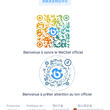
加载更多精彩评论
Bienvenue à suivre le WeChat officiel
Bienvenue à prêter attention au ton officiel
Protocole
Politique de
鄂ICP备
鄂公网安备