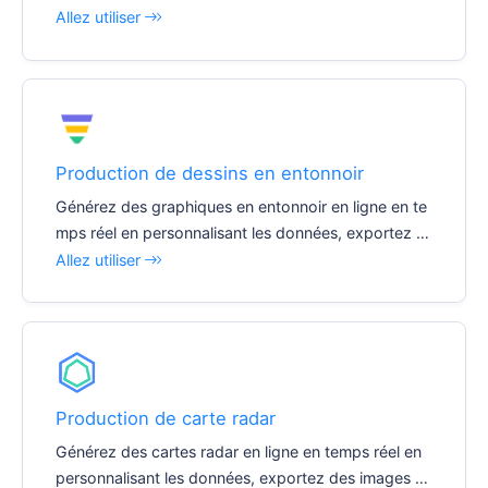
clic et insérez facilement divers documents et rappo
Allez utiliser
rts.
Production de dessins en entonnoir
Générez des graphiques en entonnoir en ligne en te
mps réel en personnalisant les données, exportez d
es images en un seul clic et insérez facilement divers
Allez utiliser
documents et rapports.
Production de carte radar
Générez des cartes radar en ligne en temps réel en
personnalisant les données, exportez des images en