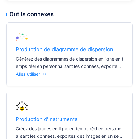
Outils connexes
Production de diagramme de dispersion
Générez des diagrammes de dispersion en ligne en t
emps réel en personnalisant les données, exportez
des images en un seul clic et insérez facilement dive
Allez utiliser
rs documents et rapports.
Production d'instruments
Créez des jauges en ligne en temps réel en personn
alisant les données, exportez des images en un seul