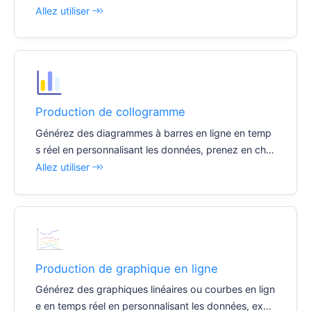
un seul clic et insérez facilement divers documents e
Allez utiliser
t rapports.
Production de collogramme
Générez des diagrammes à barres en ligne en temp
s réel en personnalisant les données, prenez en char
ge l'exportation d'images en un seul clic et insérez f
Allez utiliser
acilement divers documents et rapports.
Production de graphique en ligne
Générez des graphiques linéaires ou courbes en lign
e en temps réel en personnalisant les données, expo