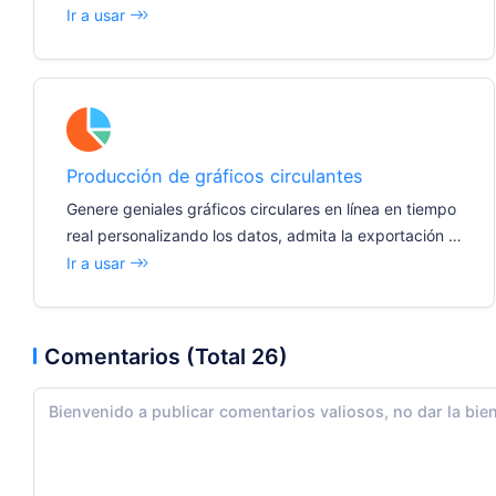
e imágenes con un solo clic e inserte fácilmente divers
Ir a usar
os documentos e informes.
Producción de gráficos circulantes
Genere geniales gráficos circulares en línea en tiempo
real personalizando los datos, admita la exportación d
e imágenes con un solo clic e inserte fácilmente divers
Ir a usar
os documentos e informes.
Comentarios (Total 26)