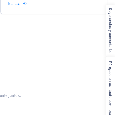
ación de imágenes con un solo clic e inserte fácilment
Ir a usar
e diversos documentos e informes.
Sugerencias y comentarios
Póngase en contacto con nosotros