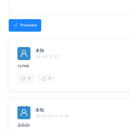
Presentar
未知
04-06 18:47
супер
0
0
未知
2024-04-11 15:26
👍👍👍