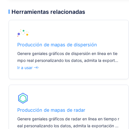
Herramientas relacionadas
Producción de mapas de dispersión
Genere geniales gráficos de dispersión en línea en tie
mpo real personalizando los datos, admita la exportac
ión de imágenes con un solo clic e inserte fácilmente d
Ir a usar
iversos documentos e informes.
Producción de mapas de radar
Genere geniales gráficos de radar en línea en tiempo r
eal personalizando los datos, admita la exportación d