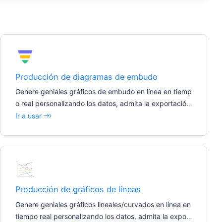
Producción de diagramas de embudo
Genere geniales gráficos de embudo en línea en tiemp
o real personalizando los datos, admita la exportación
de imágenes con un solo clic e inserte fácilmente dive
Ir a usar
rsos documentos e informes.
Producción de gráficos de líneas
Genere geniales gráficos lineales/curvados en línea en
tiempo real personalizando los datos, admita la export