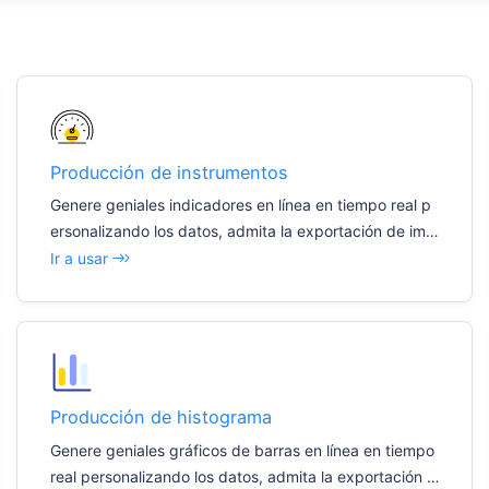
Producción de instrumentos
Genere geniales indicadores en línea en tiempo real p
ersonalizando los datos, admita la exportación de imá
genes con un solo clic e inserte fácilmente diversos do
Ir a usar
cumentos e informes.
Producción de histograma
Genere geniales gráficos de barras en línea en tiempo
real personalizando los datos, admita la exportación d