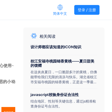
登录 / 注册
简体中文
相关阅读
设计师都应该知道的ICON知识
枝江安福寺桃园锦香黄桃——夏日甜美
心使用
~
的馈赠
在这炎炎夏日，一口脆甜多汁的黄桃，仿佛
能带给我们无限的清凉与快乐。湖北省枝江
思的小动
市安福寺桃园的锦香黄桃，正是这一季最美
好的果实。今天早上刚刚采摘的新鲜黄桃，
带着晨露的清香与阳光的温暖，现已上市。
javascript校验身份证合法性
无论您身处何地，我们都能将这份夏日的甜
结合地区、性别等关键信息，通过js精准检
蜜迅速送达您的手中，湖北省宜昌市周边更
查身份证号合法性。
是享受免费送货上门的便利服务。