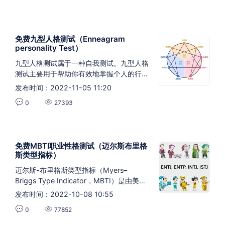
（Conscientiousness）。通过答题，测验
可以揭示个体在这四个维度上的倾向和特
点，帮助个人和团队更好地理解自己和他人
免费九型人格测试（Enneagram
的行为模式，以提高沟通、协作和领导能力
personality Test）
九型人格测试属于一种自我测试。九型人格
测试主要用于帮助你有效地掌握个人的行为
习惯，测试中所回答的问题答案没有好与坏
发布时间：2022-11-05 11:20
之分、没有正确与错误之别，它仅反映你自
0
27393
己的个性和你的世界观。
免费MBTI职业性格测试（迈尔斯布里格
斯类型指标）
迈尔斯-布里格斯类型指标（Myers–
Briggs Type Indicator，MBTI）是由美国
作家伊莎贝尔·布里格斯·迈尔斯和她的母亲
发布时间：2022-10-08 10:55
凯瑟琳·库克·布里格斯共同制定的一种人格
0
77852
类型理论模型。