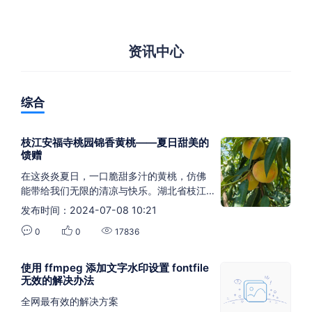
资讯中心
综合
枝江安福寺桃园锦香黄桃——夏日甜美的
馈赠
在这炎炎夏日，一口脆甜多汁的黄桃，仿佛
能带给我们无限的清凉与快乐。湖北省枝江
市安福寺桃园的锦香黄桃，正是这一季最美
发布时间：2024-07-08 10:21
好的果实。今天早上刚刚采摘的新鲜黄桃，
0
0
17836
带着晨露的清香与阳光的温暖，现已上市。
无论您身处何地，我们都能将这份夏日的甜
蜜迅速送达您的手中，湖北省宜昌市周边更
使用 ffmpeg 添加文字水印设置 fontfile
是享受免费送货上门的便利服务。
无效的解决办法
全网最有效的解决方案