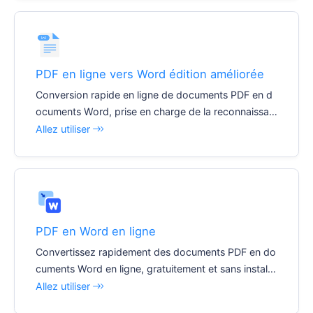
PDF en ligne vers Word édition améliorée
Conversion rapide en ligne de documents PDF en d
ocuments Word, prise en charge de la reconnaissan
ce OCR d'images PDF pures (Remarque : l'image ser
Allez utiliser
a supprimée).
PDF en Word en ligne
Convertissez rapidement des documents PDF en do
cuments Word en ligne, gratuitement et sans installe
r de logiciel.
Allez utiliser