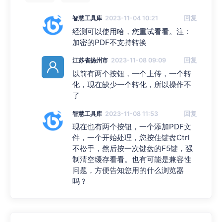
智慧工具库
2023-11-04 10:21
回复
经测可以使用哈，您重试看看。注：
加密的PDF不支持转换
江苏省扬州市
2023-11-08 09:09
回复
以前有两个按钮，一个上传，一个转
化，现在缺少一个转化，所以操作不
了
智慧工具库
2023-11-08 11:53
回复
现在也有两个按钮，一个添加PDF文
件，一个开始处理，您按住键盘Ctrl
不松手，然后按一次键盘的F5键，强
制清空缓存看看。也有可能是兼容性
问题，方便告知您用的什么浏览器
吗？