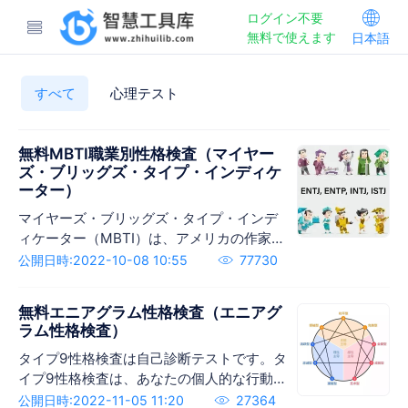
ログイン不要
無料で使えます
日本語
すべて
心理テスト
無料MBTI職業別性格検査（マイヤー
ズ・ブリッグズ・タイプ・インディケ
ーター）
マイヤーズ・ブリッグズ・タイプ・インデ
ィケーター（MBTI）は、アメリカの作家イ
ザベル・ブリッグズ・マイヤーズとその母
公開日時:2022-10-08 10:55
77730
キャスリーン・クック・ブリッグズによっ
て開発された性格タイプの理論モデルであ
無料エニアグラム性格検査（エニアグ
る。
ラム性格検査）
タイプ9性格検査は自己診断テストです。タ
イプ9性格検査は、あなたの個人的な行動を
効果的にマスターするために使用されま
公開日時:2022-11-05 11:20
27364