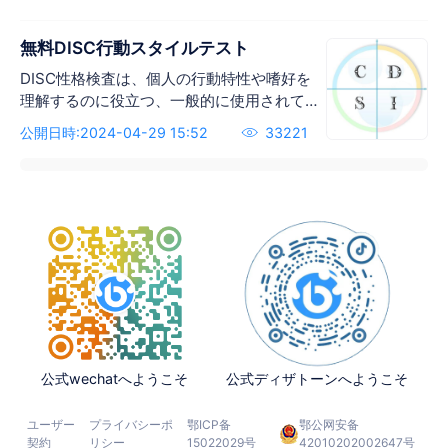
す。 検査の質問の答えは、良い悪い、正し
いか間違っているかではなく、あなた自身
無料DISC行動スタイルテスト
の性格とあなたの世界観を反映しているだ
けです。
DISC性格検査は、個人の行動特性や嗜好を
理解するのに役立つ、一般的に使用されて
いる性格診断ツールです。このテストは、
公開日時:2024-04-29 15:52
33221
「支配性」「影響力」「堅実性」「良心
性」の4つの主要な性格タイプに基づいてい
ます。質問に答えることで、この4つの次元
における個人の傾向や特性が明らかにな
り、個人やチームが自分自身や他者の行動
パターンをよりよく理解し、コミュニケー
ション、コラボレーション、リーダーシッ
プのスキルを向上させるのに役立ちます。
公式wechatへようこそ
公式ディザトーンへようこそ
ユーザー
プライバシーポ
鄂ICP备
鄂公网安备
契約
リシー
15022029号
42010202002647号